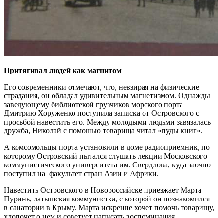
Притягивал людей как магнитом
Его современники отмечают, что, невзирая на физические
страдания, он обладал удивительным магнетизмом. Однажды
заведующему библиотекой грузчиков морского порта
Дмитрию Хоруженко поступила записка от Островского с
просьбой навестить его. Между молодыми людьми завязалась
дружба, Николай с помощью товарища читал «пуды книг».
А комсомольцы порта установили в доме радиоприемник, по
которому Островский пытался слушать лекции Московского
коммунистического университета им. Свердлова, куда заочно
поступил на факультет стран Азии и Африки.
Навестить Островского в Новороссийске приезжает Марта
Пуринь, латышская коммунистка, с которой он познакомился
в санатории в Крыму. Марта искренне хочет помочь товарищу,
хлопочет о нем и советует написать воспоминания.