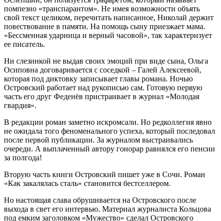
помпезно «транспарантом». Не имея возможности объять
свой текст целиком, перечитать написанное, Николай держит
повествование в памяти. На помощь сыну приезжает мама.
«Бессменная ударница и верный часовой», так характеризует
ее писатель.
Ни слезинкой не выдав своих эмоций при виде сына, Ольга
Осиповна договаривается с соседкой – Галей Алексеевой,
которая под диктовку записывает главы романа. Ночью
Островский работает над рукописью сам. Готовую первую
часть его друг Феденёв пристраивает в журнал «Молодая
гвардия».
В редакции роман заметно искромсали. Но редколлегия явно
не ожидала того феноменального успеха, который последовал
после первой публикации. За журналом выстраивались
очереди. А выплаченный автору гонорар равнялся его пенсии
за полгода!
Вторую часть книги Островский пишет уже в Сочи. Роман
«Как закалялась сталь» становится бестселлером.
Но настоящая слава обрушивается на Островского после
выхода в свет его интервью. Материал журналиста Кольцова
под емким заголовком «Мужество» сделал Островского