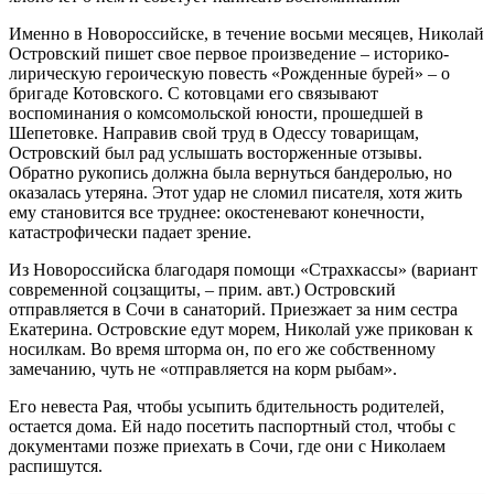
Именно в Новороссийске, в течение восьми месяцев, Николай
Островский пишет свое первое произведение – историко-
лирическую героическую повесть «Рожденные бурей» – о
бригаде Котовского. С котовцами его связывают
воспоминания о комсомольской юности, прошедшей в
Шепетовке. Направив свой труд в Одессу товарищам,
Островский был рад услышать восторженные отзывы.
Обратно рукопись должна была вернуться бандеролью, но
оказалась утеряна. Этот удар не сломил писателя, хотя жить
ему становится все труднее: окостеневают конечности,
катастрофически падает зрение.
Из Новороссийска благодаря помощи «Страхкассы» (вариант
современной соцзащиты, – прим. авт.) Островский
отправляется в Сочи в санаторий. Приезжает за ним сестра
Екатерина. Островские едут морем, Николай уже прикован к
носилкам. Во время шторма он, по его же собственному
замечанию, чуть не «отправляется на корм рыбам».
Его невеста Рая, чтобы усыпить бдительность родителей,
остается дома. Ей надо посетить паспортный стол, чтобы с
документами позже приехать в Сочи, где они с Николаем
распишутся.