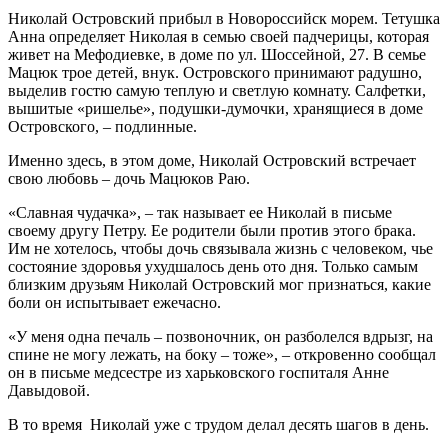
Николай Островский прибыл в Новороссийск морем. Тетушка
Анна определяет Николая в семью своей падчерицы, которая
живет на Мефодиевке, в доме по ул. Шоссейной, 27. В семье
Мацюк трое детей, внук. Островского принимают радушно,
выделив гостю самую теплую и светлую комнату. Салфетки,
вышитые «ришелье», подушки-думочки, хранящиеся в доме
Островского, – подлинные.
Именно здесь, в этом доме, Николай Островский встречает
свою любовь – дочь Мацюков Раю.
«Славная чудачка», – так называет ее Николай в письме
своему другу Петру. Ее родители были против этого брака.
Им не хотелось, чтобы дочь связывала жизнь с человеком, чье
состояние здоровья ухудшалось день ото дня. Только самым
близким друзьям Николай Островский мог признаться, какие
боли он испытывает ежечасно.
«У меня одна печаль – позвоночник, он разболелся вдрызг, на
спине не могу лежать, на боку – тоже», – откровенно сообщал
он в письме медсестре из харьковского госпиталя Анне
Давыдовой.
В то время Николай уже с трудом делал десять шагов в день.