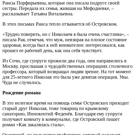
Раисы Порфирьевны, которые она писала подруге своей
сестры. Передала их семья, жившая на Мефодиевке, –
рассказывает Татьяна Витальевна.
В этих письмах Раиса тепло отзывается об Островском.
«Трудно поверить, но с Николаем я была очень счастлива», –
писала Рая, отмечая, что муж, невзирая на плохое состояние
здоровья, всегда был к ней внимателен: интересовался, как
прошел ее рабочий день, как она себя чувствует.
Из Сочи, где супруги прожили два года, они направились в
Москву, прослышав о чудодейственных операциях столичного
профессора, который возвращал людям зрение. На тот момент
для 25-летнего Николая это была уже девятая операция. Увы.
Чуда не случилось.
Рождение романа
В это нелегкое время на помощь семье Островских приходит
старый друг Николая, тоже товарищ по крымскому
санаторию, Иннокентий Феденёв. Благодаря ему супруги
получают комнату в коммуналке, где Островский пишет
роман «Как закалялась сталь».
Ослепший, он пользуется трафаретом, который называет