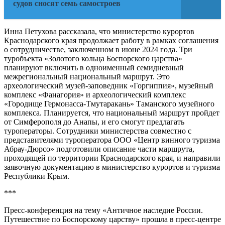
судов сносят семь самостроев
Инна Петухова рассказала, что министерство курортов
Краснодарского края продолжает работу в рамках соглашения
о сотрудничестве, заключенном в июне 2024 года. Три
туробъекта «Золотого кольца Боспорского царства»
планируют включить в одноименный семидневный
межрегиональный национальный маршрут. Это
археологический музей-заповедник «Горгиппия», музейный
комплекс «Фанагория» и археологический комплекс
«Городище Гермонасса-Тмутаракань» Таманского музейного
комплекса. Планируется, что национальный маршрут пройдет
от Симферополя до Анапы, и его смогут предлагать
туроператоры. Сотрудники министерства совместно с
представителями туроператора ООО «Центр винного туризма
Абрау-Дюрсо» подготовили описание части маршрута,
проходящей по территории Краснодарского края, и направили
заявочную документацию в министерство курортов и туризма
Республики Крым.
***
Пресс-конференция на тему «Античное наследие России.
Путешествие по Боспорскому царству» прошла в пресс-центре