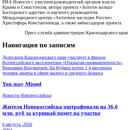
РИА Новости с участием руководителей органов власти
Крыма и Севастополя, автора проекта «Золотое кольцо
Боспорского царства» и научного руководителя
Международного центра «Античное наследие России»
Христофора Константиниди, а также амбассадоров проекта.
Пресс-служба администрации Краснодарского края
Навигация по записям
Делегация Краснодарского края участвует в финале
Всероссийского акселератора «Открытая промышленность»
Вениамин Кондратьев: На Кубани почти 1,4 миллиона
человек заняты в сфере малого и среднего бизнеса
You may Missed
Новости Новороссийска
Жителя Новороссийска оштрафовали на 36,6
млн. руб за куриный помет на участке
6 августа, 2026
ahlp1