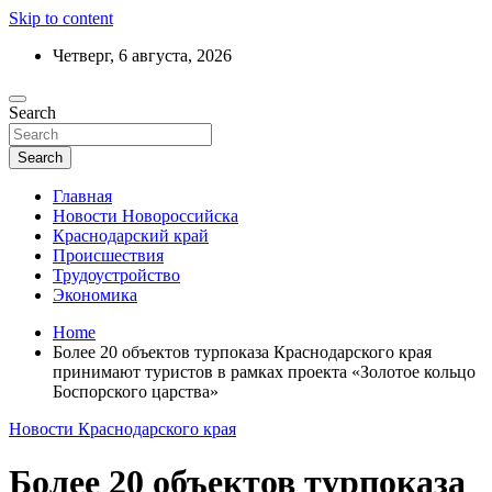
Skip to content
Четверг, 6 августа, 2026
Ежедневный дайджест событий региона
Search
Актуальные новости Новороссийска и
Краснодарского края
Search
Главная
Новости Новороссийска
Краснодарский край
Происшествия
Трудоустройство
Экономика
Home
Более 20 объектов турпоказа Краснодарского края
принимают туристов в рамках проекта «Золотое кольцо
Боспорского царства»
Новости Краснодарского края
Более 20 объектов турпоказа