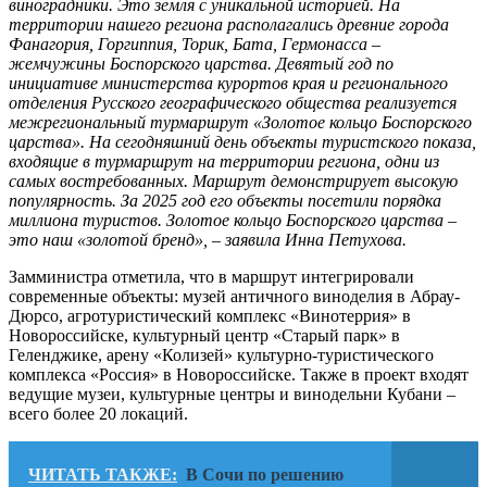
виноградники. Это земля с уникальной историей. На
территории нашего региона располагались древние города
Фанагория, Горгиппия, Торик, Бата, Гермонасса –
жемчужины Боспорского царства. Девятый год по
инициативе министерства курортов края и регионального
отделения Русского географического общества реализуется
межрегиональный турмаршрут «Золотое кольцо Боспорского
царства». На сегодняшний день объекты туристского показа,
входящие в турмаршрут на территории региона, одни из
самых востребованных. Маршрут демонстрирует высокую
популярность. За 2025 год его объекты посетили порядка
миллиона туристов. Золотое кольцо Боспорского царства –
это наш «золотой бренд», – заявила Инна Петухова.
Замминистра отметила, что в маршрут интегрировали
современные объекты: музей античного виноделия в Абрау-
Дюрсо, агротуристический комплекс «Винотеррия» в
Новороссийске, культурный центр «Старый парк» в
Геленджике, арену «Колизей» культурно-туристического
комплекса «Россия» в Новороссийске. Также в проект входят
ведущие музеи, культурные центры и винодельни Кубани –
всего более 20 локаций.
ЧИТАТЬ ТАКЖЕ:
В Сочи по решению