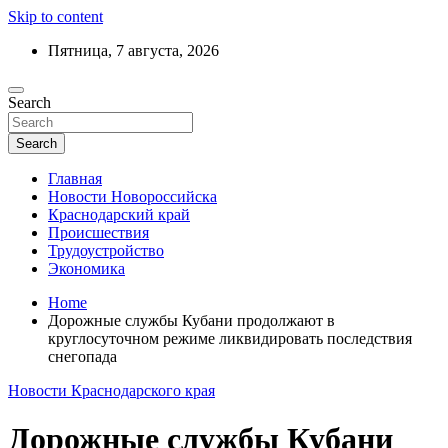
Skip to content
Пятница, 7 августа, 2026
Ежедневный дайджест событий региона
Search
Актуальные новости Новороссийска и
Краснодарского края
Search
Главная
Новости Новороссийска
Краснодарский край
Происшествия
Трудоустройство
Экономика
Home
Дорожные службы Кубани продолжают в
круглосуточном режиме ликвидировать последствия
снегопада
Новости Краснодарского края
Дорожные службы Кубани