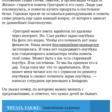
положение семьи сейчас тяжелое, и организация «Радость
Жизни» старается помочь Григорию и его сыну. Люди уже
откликнулись, и помогли купить продукты и постельное
белье. Горожан просят не оставаться равнодушными и помочь
семье решить еще один важный вопрос, от которого зависит
ее дальнейшее благополучие.
-Григорий может иметь заработок по удаленке
через интернет. Но. Сын разбил экран ноутбука.
На фото это видно. Чтобы его починить нет пока
финансов. Наша акция
#подариребенкукомпьютер
застопорилась. И пока нет подходящего ноутбука
или стационарного компьютера чтобы помочь
этой семье. Может быть у вас есть старенький
ноутбук. Или системник. То мы бы приняли его в
дар. Тогда папа мог что то зарабатывать. Или
может меня читают кто то с сервисов по ремонту
ноутбуков и сможет починить экран ноутбука, —
написал сотрудник организации в Instagram.
Он указал номер, по которому можно звонить с
предложениями, и отметил, что чужих детей не бывает.
ЧИТАТЬ ТАКЖЕ:
Запечённая куриная