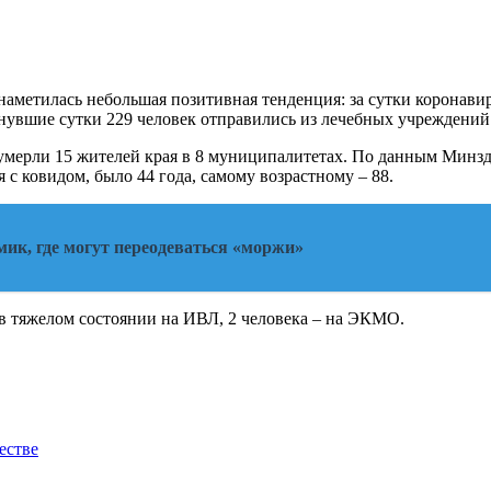
, наметилась небольшая позитивная тенденция: за сутки коронав
инувшие сутки 229 человек отправились из лечебных учреждени
 умерли 15 жителей края в 8 муниципалитетах. По данным Минзд
с ковидом, было 44 года, самому возрастному – 88.
мик, где могут переодеваться «моржи»
 в тяжелом состоянии на ИВЛ, 2 человека – на ЭКМО.
естве