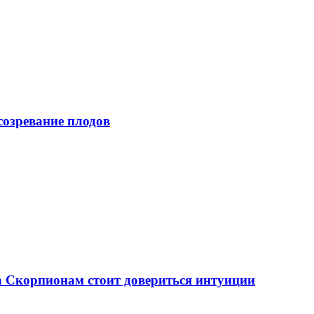
созревание плодов
, а Скорпионам стоит довериться интуиции