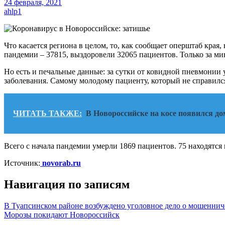
24 февраля, 2021
ahlp1
Что касается региона в целом, то, как сообщает оперштаб края
пандемии – 37815, выздоровели 32065 пациентов. Только за м
Но есть и печальные данные: за сутки от ковидной пневмонии
заболевания. Самому молодому пациенту, который не справился 
ЧИТАТЬ ТАКЖЕ:
В Новороссийске на косе появился до
Всего с начала пандемии умерли 1869 пациентов. 75 находятся
Источник:
novorab.ru
Навигация по записям
В Туапсинском районе возбуждено уголовное дело о мошеннич
Морозы покидают Новороссийск