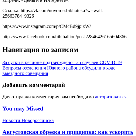
встречи: «Деньги в Интернете».
Ссылка: https://vk.com/novorossbiblioteka?w=wall-
25663784_9326
https://www.instagram.com/p/CMcBd9jpixW/
https://www.facebook.com/biblballion/posts/2846426165604866
Навигация по записям
За сутки в регионе подтверждено 125 случаев COVID-19
Вопросы озеленения Южного района обсудили в ходе
выездного совещания
Добавить комментарий
Для отправки комментария вам необходимо
авторизоваться
.
You may Missed
Новости Новороссийска
Августовская обрезка и прищипка: как ускорить