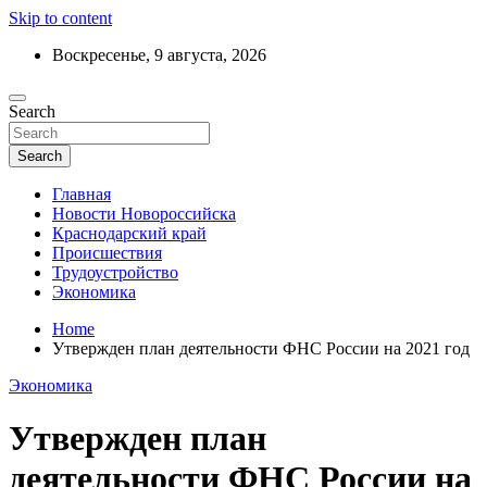
Skip to content
Воскресенье, 9 августа, 2026
Ежедневный дайджест событий региона
Search
Актуальные новости Новороссийска и
Краснодарского края
Search
Главная
Новости Новороссийска
Краснодарский край
Происшествия
Трудоустройство
Экономика
Home
Утвержден план деятельности ФНС России на 2021 год
Экономика
Утвержден план
деятельности ФНС России на