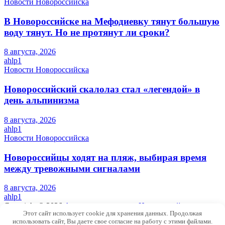
Новости Новороссийска
В Новороссийске на Мефодиевку тянут большую
воду тянут. Но не протянут ли сроки?
8 августа, 2026
ahlp1
Новости Новороссийска
Новороссийский скалолаз стал «легендой» в
день альпинизма
8 августа, 2026
ahlp1
Новости Новороссийска
Новороссийцы ходят на пляж, выбирая время
между тревожными сигналами
8 августа, 2026
ahlp1
Copyright © 2026
Актуальные новости Новороссийска и
Этот сайт использует cookie для хранения данных. Продолжая
Краснодарского края
использовать сайт, Вы даете свое согласие на работу с этими файлами.
Theme by:
Theme Horse