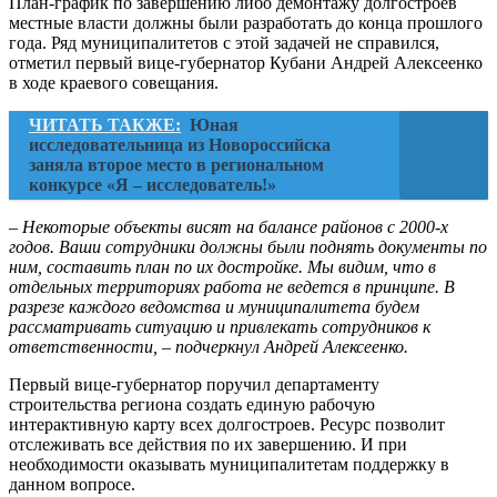
План-график по завершению либо демонтажу долгостроев
местные власти должны были разработать до конца прошлого
года. Ряд муниципалитетов с этой задачей не справился,
отметил первый вице-губернатор Кубани Андрей Алексеенко
в ходе краевого совещания.
ЧИТАТЬ ТАКЖЕ:
Юная
исследовательница из Новороссийска
заняла второе место в региональном
конкурсе «Я – исследователь!»
– Некоторые объекты висят на балансе районов с 2000-х
годов. Ваши сотрудники должны были поднять документы по
ним, составить план по их достройке. Мы видим, что в
отдельных территориях работа не ведется в принципе. В
разрезе каждого ведомства и муниципалитета будем
рассматривать ситуацию и привлекать сотрудников к
ответственности, – подчеркнул Андрей Алексеенко.
Первый вице-губернатор поручил департаменту
строительства региона создать единую рабочую
интерактивную карту всех долгостроев. Ресурс позволит
отслеживать все действия по их завершению. И при
необходимости оказывать муниципалитетам поддержку в
данном вопросе.