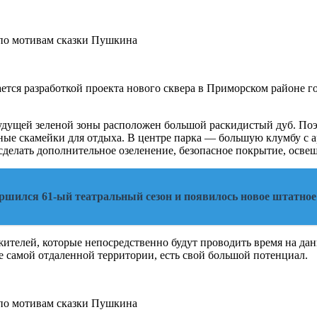
ся разработкой проекта нового сквера в Приморском районе гор
удущей зеленой зоны расположен большой раскидистый дуб. Поэ
ые скамейки для отдыха. В центре парка — большую клумбу с 
сделать дополнительное озеленение, безопасное покрытие, осве
шился 61-ый театральный сезон и появилось новое штатное
ителей, которые непосредственно будут проводить время на дан
е самой отдаленной территории, есть свой большой потенциал.