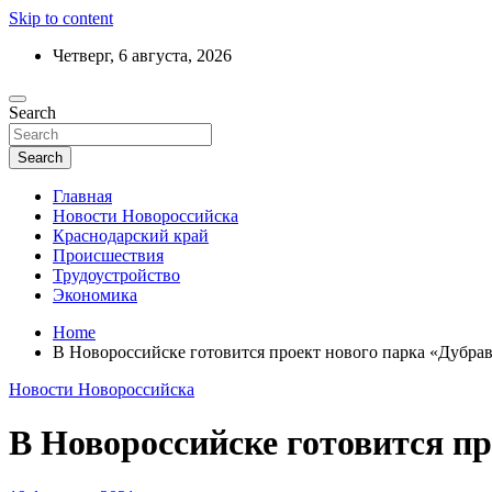
Skip to content
Четверг, 6 августа, 2026
Ежедневный дайджест событий региона
Search
Актуальные новости Новороссийска и 
Search
Главная
Новости Новороссийска
Краснодарский край
Происшествия
Трудоустройство
Экономика
Home
В Новороссийске готовится проект нового парка «Дубра
Новости Новороссийска
В Новороссийске готовится п