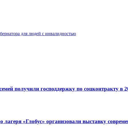
бернатора для людей с инвалидностью
семей получили господдержку по соцконтракту в 2
го лагеря «Глобус» организовали выставку соврем