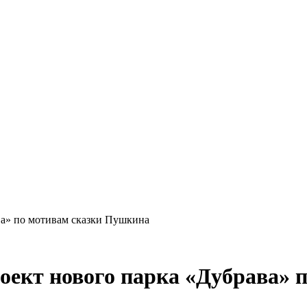
Краснодарского края
ва» по мотивам сказки Пушкина
роект нового парка «Дубрава»