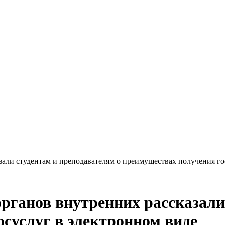
Краснодарского края
али студентам и преподавателям о преимуществах получения го
органов внутренних рассказали
осуслуг в электронном виде