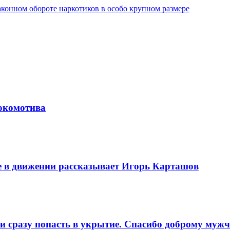
конном обороте наркотиков в особо крупном размере
локомотива
е в движении рассказывает Игорь Карташов
и сразу попасть в укрытие. Спасибо доброму мужч