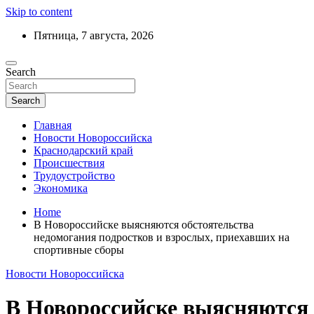
Skip to content
Пятница, 7 августа, 2026
Ежедневный дайджест событий региона
Search
Актуальные новости Новороссийска и
Краснодарского края
Search
Главная
Новости Новороссийска
Краснодарский край
Происшествия
Трудоустройство
Экономика
Home
В Новороссийске выясняются обстоятельства
недомогания подростков и взрослых, приехавших на
спортивные сборы
Новости Новороссийска
В Новороссийске выясняются