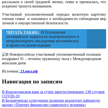
рассказала о своей трудовой жизни, семье и призналась, что
искренне тронута вниманием.
Участковый уполномоченный передал визитную карточку
членам семьи и напомнил о необходимости соблюдения мер
личной и имущественной безопасности.
ЧИТАТЬ ТАКЖЕ:
В Геленджике
полицейские задержали подозреваемого в
неправомерном завладении автомобилем
и краже из домовладения
Источник:
23.мвд.рф
Навигация по записям
В Краснодарском крае за сутки зарегистрировано 138 случаев
COVID-19
В Белореченске сотрудники полиции реализуют районную
акцию «Портрет финансово грамотного человека»