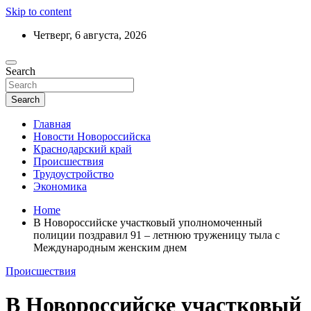
Skip to content
Четверг, 6 августа, 2026
Ежедневный дайджест событий региона
Search
Актуальные новости Новороссийска и
Краснодарского края
Search
Главная
Новости Новороссийска
Краснодарский край
Происшествия
Трудоустройство
Экономика
Home
В Новороссийске участковый уполномоченный
полиции поздравил 91 – летнюю труженицу тыла с
Международным женским днем
Происшествия
В Новороссийске участковый