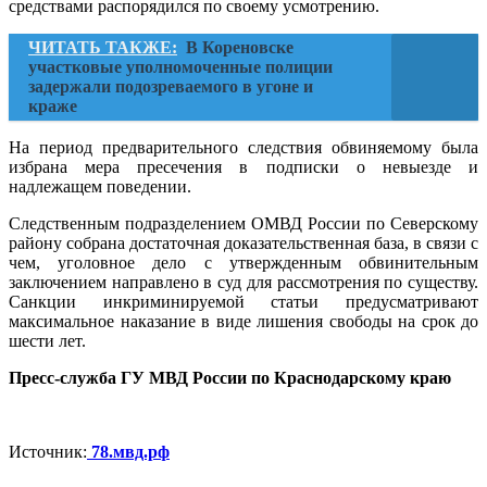
средствами распорядился по своему усмотрению.
ЧИТАТЬ ТАКЖЕ:
В Кореновске
участковые уполномоченные полиции
задержали подозреваемого в угоне и
краже
На период предварительного следствия обвиняемому была
избрана мера пресечения в подписки о невыезде и
надлежащем поведении.
Следственным подразделением ОМВД России по Северскому
району собрана достаточная доказательственная база, в связи с
чем, уголовное дело с утвержденным обвинительным
заключением направлено в суд для рассмотрения по существу.
Санкции инкриминируемой статьи предусматривают
максимальное наказание в виде лишения свободы на срок до
шести лет.
Пресс-служба ГУ МВД России по Краснодарскому краю
Источник:
78.мвд.рф