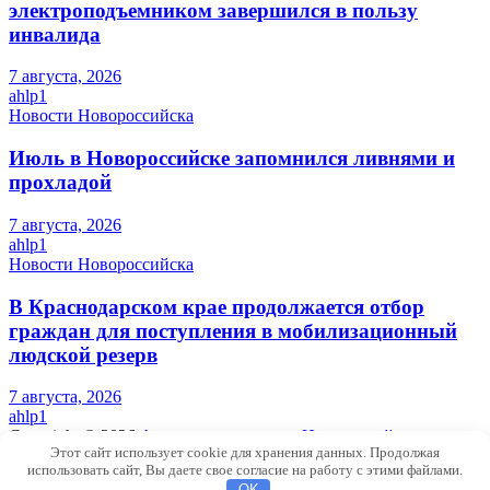
электроподъемником завершился в пользу
инвалида
7 августа, 2026
ahlp1
Новости Новороссийска
Июль в Новороссийске запомнился ливнями и
прохладой
7 августа, 2026
ahlp1
Новости Новороссийска
В Краснодарском крае продолжается отбор
граждан для поступления в мобилизационный
людской резерв
7 августа, 2026
ahlp1
Copyright © 2026
Актуальные новости Новороссийска и
Этот сайт использует cookie для хранения данных. Продолжая
Краснодарского края
использовать сайт, Вы даете свое согласие на работу с этими файлами.
Theme by:
Theme Horse
OK