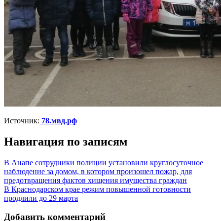
Источник:
78.мвд.рф
Навигация по записям
В Анапе сотрудники полиции установили круглосуточное
наблюдение за домом, в котором произошел пожар, для
предотвращения фактов хищения имущества граждан
В Краснодарском крае режим повышенной готовности
продлили до 29 марта
Добавить комментарий