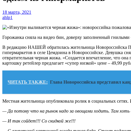
18 марта, 2021
ahlp1
Горожанка сняла на видео бин, доверху заполненный гнилыми
В редакцию НАШЕЙ обратилась жительница Новороссийска Поли
гипермаркетов в селе Цемдоина в Новороссийске. Девушка сня
отвратительная черная жижа. «Создается впечатление, что он
картошку ретейлер предлагает «супер низкой» цене – 49,99 руб
ЧИТАТЬ ТАКЖЕ:
Глава Новороссийска представил кан
Местная жительница опубликовала ролик в социальных сетях.
— Да потому что на рынок надо за овощами ходить. Там хоть 
— И так сойдет!!! Со скидкой же!!!
— С египетской картошкой всегда такая беда. Стоит подгнить