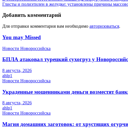
Глисты и полиэтилен в желудке: установлены причины массов
Добавить комментарий
Для отправки комментария вам необходимо
авторизоваться
.
You may Missed
Новости Новороссийска
БПЛА атаковал турецкий сухогруз у Новороссий
8 августа, 2026
ahlp1
Новости Новороссийска
Украденные мошенниками деньги возместят банк
8 августа, 2026
ahlp1
Новости Новороссийска
Магия домашних заготовок: от хрустящих огурчи