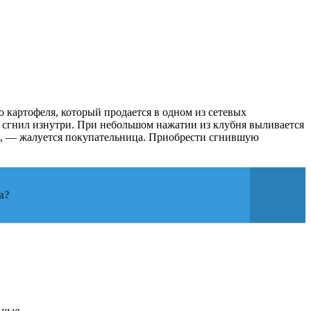
картофеля, который продается в одном из сетевых
ь сгнил изнутри. При небольшом нажатии из клубня выливается
к», — жалуется покупательница. Приобрести сгнившую
а?
ьные.