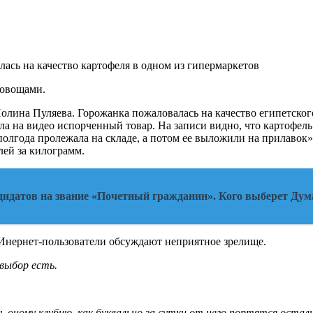
 овощами.
на Пуляева. Горожанка пожаловалась на качество египетского 
ла на видео испорченный товар. На записи видно, что картофел
а полгода пролежала на складе, а потом ее выложили на прилаво
лей за килограмм.
дидатов на звание «Почетный гражданин». Кого выберет Дум
 Инернет-пользователи обсуждают неприятное зрелище.
выбор есть.
 оному клубню, как буквально за сутки от него портятся остал