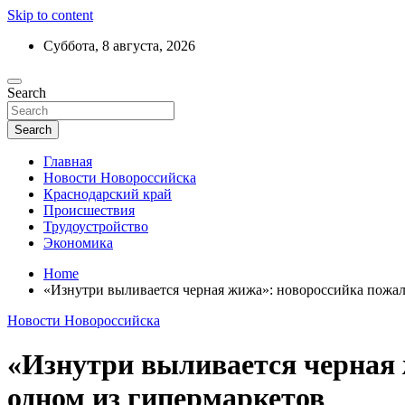
Skip to content
Суббота, 8 августа, 2026
Ежедневный дайджест событий региона
Search
Актуальные новости Новороссийска и 
Search
Главная
Новости Новороссийска
Краснодарский край
Происшествия
Трудоустройство
Экономика
Home
«Изнутри выливается черная жижа»: новороссийка пожало
Новости Новороссийска
«Изнутри выливается черная 
одном из гипермаркетов