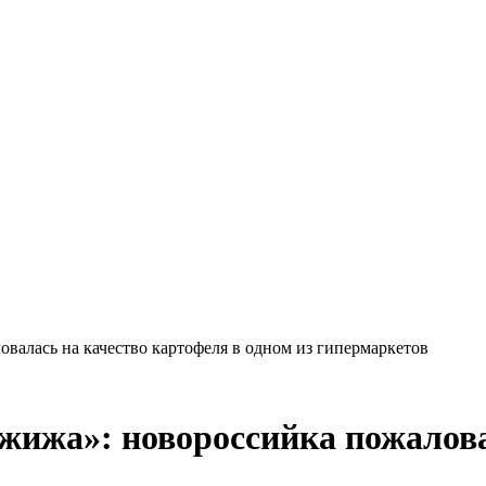
Краснодарского края
валась на качество картофеля в одном из гипермаркетов
жижа»: новороссийка пожалова