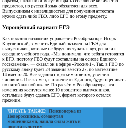
образом, школьники могут выбрать себе любое количество
предметов, но русский язык обязателен для всех.
Выпускникам с инвалидностью для получения аттестата
нужно сдать либо ГВЭ, либо ЕГЭ по этому предмету.
Упрощённый вариант ЕГЭ
Как пояснил начальник управления Рособрнадзора Игорь
Круглинский, заменить Единый экзамен на ГВЭ для
выпускников, которые не будут поступать в вуз, решили в
середине учебного года. «Мы понимали, что ребята готовятся
к ЕГЭ, поэтому ГВЭ будут составлены на основе Единого
госэкзамена», — сказал он в эфире «Россия-1». Так, в ГВЭ по
русскому языку будет 24 задания вместо 27, по математике —
14 вместо 20. Все задания с кратким ответом, уточнил
чиновник. Госэкзамен, в отличие от Единого, будут оценивать
по пятибалльной шкале. По расчётам Рособрнадзора, эти
изменения коснутся менее 10 процентов выпускников,
остальные будут сдавать ЕГЭ, формат которого остался
прежним.
ЧИТАТЬ ТАКЖЕ:
Пенсионерка из
Новороссийска, обманутая
мошенниками, нашла силы жить и
помогать другим