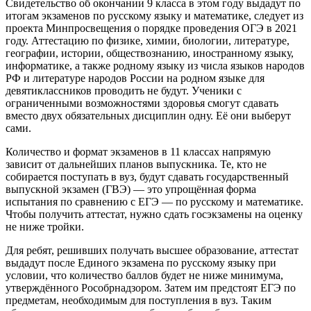
Свидетельство об окончании 9 класса в этом году выдадут по
итогам экзаменов по русскому языку и математике, следует из
проекта Минпросвещения о порядке проведения ОГЭ в 2021
году. Аттестацию по физике, химии, биологии, литературе,
географии, истории, обществознанию, иностранному языку,
информатике, а также родному языку из числа языков народов
РФ и литературе народов России на родном языке для
девятиклассников проводить не будут. Ученики с
ограниченными возможностями здоровья смогут сдавать
вместо двух обязательных дисциплин одну. Её они выберут
сами.
Количество и формат экзаменов в 11 классах напрямую
зависит от дальнейших планов выпускника. Те, кто не
собирается поступать в вуз, будут сдавать государственный
выпускной экзамен (ГВЭ) — это упрощённая форма
испытания по сравнению с ЕГЭ — по русскому и математике.
Чтобы получить аттестат, нужно сдать госэкзамены на оценку
не ниже тройки.
Для ребят, решивших получать высшее образование, аттестат
выдадут после Единого экзамена по русскому языку при
условии, что количество баллов будет не ниже минимума,
утверждённого Рособрнадзором. Затем им предстоят ЕГЭ по
предметам, необходимым для поступления в вуз. Таким