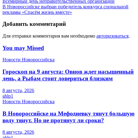
Всемирный день неправительственных организаций
В Новороссийске выбран победитель конкурса социальной
рекламы «Спасём жизнь вместе»
Добавить комментарий
Для отправки комментария вам необходимо
авторизоваться
.
You may Missed
Новости Новороссийска
Гороскоп на 9 августа: Овнов ждет насыщенный
день, а Рыбам стоит довериться близким
8 августа, 2026
ahlp1
Новости Новороссийска
В Новороссийске на Мефодиевку тянут большую
воду тянут. Но не протянут ли сроки?
8 августа, 2026
ahlp1