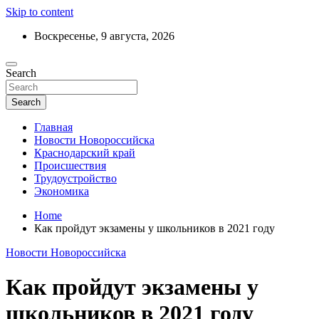
Skip to content
Воскресенье, 9 августа, 2026
Ежедневный дайджест событий региона
Search
Актуальные новости Новороссийска и
Краснодарского края
Search
Главная
Новости Новороссийска
Краснодарский край
Происшествия
Трудоустройство
Экономика
Home
Как пройдут экзамены у школьников в 2021 году
Новости Новороссийска
Как пройдут экзамены у
школьников в 2021 году