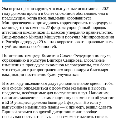
Эксперты прогнозируют, что выпускные испытания в 2021
году должны пройти в более спокойной обстановке, чем в
предыдущем, когда из-за пандемии коронавируса
Минпросвещения приходилось корректировать процедуру и
менять даты экзаменов. 27 февраля упрощённый порядок
аттестации школьников 11 классов утвердило правительство.
Вице-премьер Михаил Мишустин поручил Минпросвещения
и Рособрнадзору до 29 марта скорректировать правовые акты
с учётом новых особенностей.
По мнению зампреда Комитета Совета Федерации по науке,
образованию и культуре Виктора Смирнова, глобальные
изменения в процедуре экзаменов маловероятны, тем более
что ситуация с распространением коронавируса благодаря
вакцинации постепенно будет улучшаться.
В этом году школьникам дадут дополнительное время, чтобы
они смогли определиться с форматом экзамена и выбрать
предметы, необходимые для поступления в вуз. Напомним,
написать заявление в экзаменационную комиссию об участии
в ЕГЭ учащиеся должны были до 1 февраля. Но если у
выпускника изменились планы — к примеру, решил сдавать
Единый экзамен по другой дисциплине или вообще
передумал поступать в вуз, — он сможет изменить список