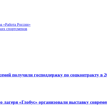
ра «Работа России»
хих спортсменов
семей получили господдержку по соцконтракту в 2
го лагеря «Глобус» организовали выставку соврем