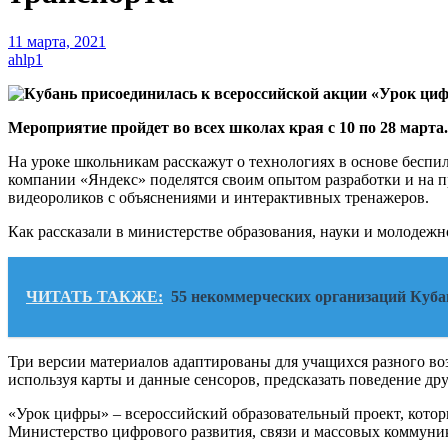
11 марта, 2021
ahlp1
Мероприятие пройдет во всех школах края с 10 по 28 марта.
На уроке школьникам расскажут о технологиях в основе бесп
компании «Яндекс» поделятся своим опытом разработки и на п
видеороликов с объяснениями и интерактивных тренажеров.
Как рассказали в министерстве образования, науки и молодежн
ЧИТАТЬ ТАКЖЕ:
55 некоммерческих организаций Кубан
Три версии материалов адаптированы для учащихся разного во
используя карты и данные сенсоров, предсказать поведение др
«Урок цифры» – всероссийский образовательный проект, кото
Министерство цифрового развития, связи и массовых коммун