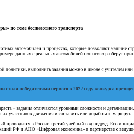
илотных автомобилей и процессах, которые позволяют машине с
римере данных с реальных автомобилей пошагово разберут прин
ой политики, выполнить задания можно в школе с учителем или 
и стали победителями первого в 2022 году конкурса президе
зраста – задания отличаются уровнями сложности и детализации
угих участников движения и составить или доработать маршрут.
рый проводится в России третий учебный год подряд. Его иниц
икаций РФ и АНО «Цифровая экономика» в партнерстве с ведущ