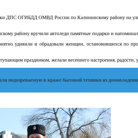
ники ДПС ОГИБДД ОМВД России по Калининскому району на ули
нскому району вручили автоледи памятные подарки и напомина
риятно удивили и обрадовали женщин, остановившихся по 
упающим праздником, желали весеннего настроения, радости, у
али подозреваемую в краже бытовой техники из домовладени