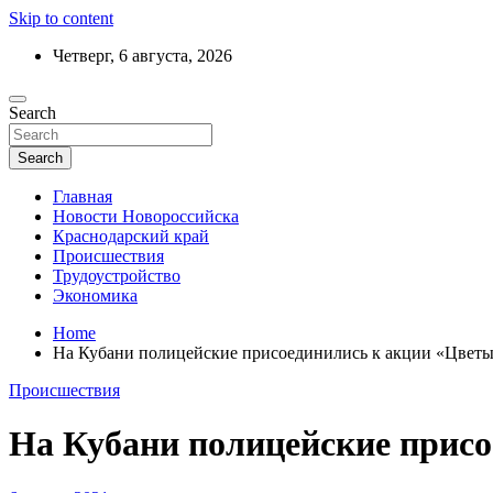
Skip to content
Четверг, 6 августа, 2026
Ежедневный дайджест событий региона
Search
Актуальные новости Новороссийска и 
Search
Главная
Новости Новороссийска
Краснодарский край
Происшествия
Трудоустройство
Экономика
Home
На Кубани полицейские присоединились к акции «Цветы
Происшествия
На Кубани полицейские присо