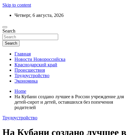
Skip to content
Четверг, 6 августа, 2026
Ежедневный дайджест событий региона
Search
Актуальные новости Новороссийска и
Краснодарского края
Search
Главная
Новости Новороссийска
Краснодарский край
Происшествия
Трудоустройство
Экономика
Home
На Кубани создано лучшее в России учреждение для
детей-сирот и детей, оставшихся без попечения
родителей
Трудоустройство
На Кубани создано лучшее в