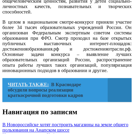
общечеловеческим ценностям, развития у детей социально-
личностных качеств, познавательных и творческих
способностей.
В целом в национальном смотре-конкурсе приняли участие
более 34 тысяч образовательных учреждений России. Он
организован Федеральным экспертным советом системы
образования при ФРО. Смотр проходил на базе открытых
публичных выставочных интернет-площадок:
достиженияобразования.рф и достиженияотрасли.рф.
Основные задачи конкурса – выявление лучших
образовательных организаций России, распространение
опыта работы лучших таких организаций, популяризация
инновационных подходов в образовании и другие.
ЧИТАТЬ ТАКЖЕ:
В Краснодаре
обсудили вопросы реализации
краткосрочной подготовки кадров
Навигация по записям
В Новороссийске хотят построить магазины на земле общего
пользования на Анапском шоссе