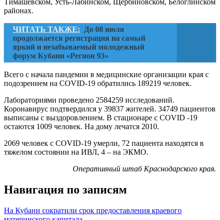
Тимашевском, Усть-Лабинском, Щербиновском, Белоглинском
районах.
ЧИТАТЬ ТАКЖЕ:
До 08 июля
продолжается регистрация на самый
яркий и незабываемый молодежный
форум Кубани «Регион 93»
Всего с начала пандемии в медицинские организации края с
подозрением на COVID-19 обратились 189219 человек.
Лабораториями проведено 2584259 исследований.
Коронавирус подтвердился у 39837 жителей. 34749 пациентов
выписаны с выздоровлением. В стационаре с COVID -19
остаются 1009 человек. На дому лечатся 2010.
2069 человек с COVID-19 умерли, 72 пациента находятся в
тяжелом состоянии на ИВЛ, 4 – на ЭКМО.
Оперативный штаб Краснодарского края.
Навигация по записям
На Кубани сократили срок предоставления краевого
материнского капитала