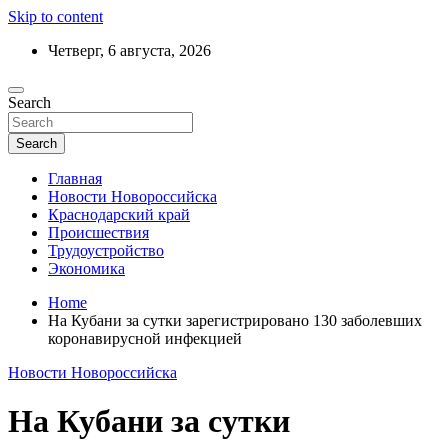
Skip to content
Четверг, 6 августа, 2026
Ежедневный дайджест событий региона
Search
Актуальные новости Новороссийска и
Краснодарского края
Search
Главная
Новости Новороссийска
Краснодарский край
Происшествия
Трудоустройство
Экономика
Home
На Кубани за сутки зарегистрировано 130 заболевших
коронавирусной инфекцией
Новости Новороссийска
На Кубани за сутки