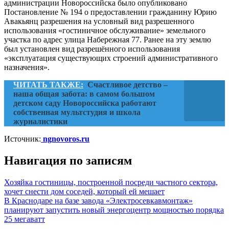
администрации Новороссийска было опубликовано
Постановление № 194 о предоставлении гражданину Юрию
Авакьянц разрешения на условный вид разрешенного
использования «гостиничное обслуживание» земельного
участка по адрес улица Набережная 77. Ранее на эту землю
был установлен вид разрешённого использования
«эксплуатация существующих строений административного
назначения».
ЧИТАТЬ ТАКЖЕ:
Счастливое детство –
наша общая забота: в самом большом
детском саду Новороссийска работают
собственная мультстудия и школа
журналистики
Источник:
ngnovoros.ru
Навигация по записям
Хозяйка гостиницы, построенной посреди частного сектора,
хочет снести дом соседей, который ей мешает
В Краснодаре на базе завода «Электросевкавмонтаж»
планируют запустить новый энергоцентр мощностью порядка
25 мегаватт