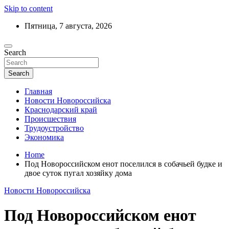
Skip to content
Пятница, 7 августа, 2026
Ежедневный дайджест событий региона
Search
Актуальные новости Новороссийска и
Краснодарского края
Search
Главная
Новости Новороссийска
Краснодарский край
Происшествия
Трудоустройство
Экономика
Home
Под Новороссийском енот поселился в собачьей будке и
двое суток пугал хозяйку дома
Новости Новороссийска
Под Новороссийском енот