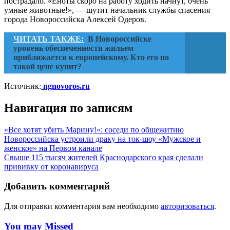
пострадало. «Еноты скоро на работу ходить начнут, очень
умные животные!», — шутит начальник службы спасения
города Новороссийска Алексей Одеров.
ЧИТАТЬ ТАКЖЕ:
В Новороссийске
уровень обеспеченности жильем
приближается к европейскому. Кто его по
такой цене купит?
Источник:
ngnovoros.ru
Навигация по записям
«Все хотят убить Марину!»: соседи по общежитию
Новороссийска устроили драку на ток-шоу «Мужское и
женское» на Первом канале
Свыше 115 тысяч жителей Краснодарского края сделали
прививку от коронавируса
Добавить комментарий
Для отправки комментария вам необходимо
авторизоваться
.
You may Missed