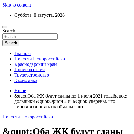
Skip to content
Суббота, 8 августа, 2026
Ежедневный дайджест событий региона
Search
Актуальные новости Новороссийска и
Краснодарского края
Search
Главная
Новости Новороссийска
Краснодарский край
Происшествия
Трудоустройство
Экономика
Home
&quot;Оба ЖК будут сданы до 1 июля 2021 года&quot;:
дольщики &quot;Орион 2 и 3&quot; уверены, что
чиновники опять их обманывают
Новости Новороссийска
&quot;Оба ЖК будут сданы