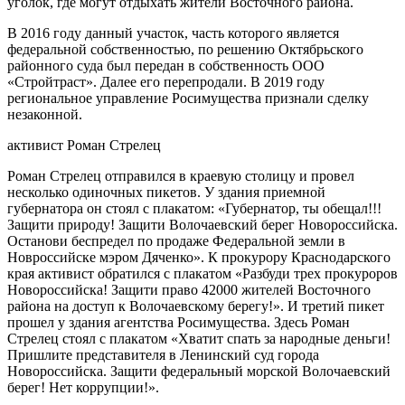
уголок, где могут отдыхать жители Восточного района.
В 2016 году данный участок, часть которого является
федеральной собственностью, по решению Октябрьского
районного суда был передан в собственность ООО
«Стройтраст». Далее его перепродали. В 2019 году
региональное управление Росимущества признали сделку
незаконной.
активист Роман Стрелец
Роман Стрелец отправился в краевую столицу и провел
несколько одиночных пикетов. У здания приемной
губернатора он стоял с плакатом: «Губернатор, ты обещал!!!
Защити природу! Защити Волочаевский берег Новороссийска.
Останови беспредел по продаже Федеральной земли в
Новроссийске мэром Дяченко». К прокурору Краснодарского
края активист обратился с плакатом «Разбуди трех прокуроров
Новороссийска! Защити право 42000 жителей Восточного
района на доступ к Волочаевскому берегу!». И третий пикет
прошел у здания агентства Росимущества. Здесь Роман
Стрелец стоял с плакатом «Хватит спать за народные деньги!
Пришлите представителя в Ленинский суд города
Новороссийска. Защити федеральный морской Волочаевский
берег! Нет коррупции!».