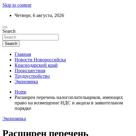
Skip to content
Четверг, 6 августа, 2026
Ежедневный дайджест событий региона
Search
Актуальные новости Новороссийска и
Краснодарского края
Search
Главная
Новости Новороссийска
Краснодарский край
Происшествия
Трудоустройство
Экономика
Home
Расширен перечень налогоплательщиков, имеющих
право на возмещение НДС и акциза в заявительном
порядке
Экономика
Расширен перечень