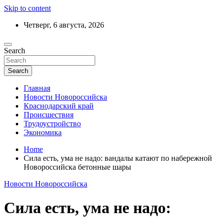
Skip to content
Четверг, 6 августа, 2026
Ежедневный дайджест событий региона
Search
Актуальные новости Новороссийска и
Краснодарского края
Search
Главная
Новости Новороссийска
Краснодарский край
Происшествия
Трудоустройство
Экономика
Home
Сила есть, ума не надо: вандалы катают по набережной
Новороссийска бетонные шары
Новости Новороссийска
Сила есть, ума не надо: