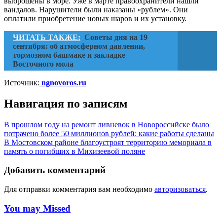
выброшены в море. Уже в марте правоохранители нашли
вандалов. Нарушители были наказаны «рублем». Они
оплатили приобретение новых шаров и их установку.
ЧИТАТЬ ТАКЖЕ:
Советы дня на 19
сентября: об атмосферном давлении,
тормозном башмаке и закладке
Восточного мола
Источник:
ngnovoros.ru
Навигация по записям
В прошлом году на ремонт ливневок в Новороссийске было
потрачено более 50 миллионов рублей: какие работы сделаны
В Мостовском районе благоустроят территорию мемориала в
память о погибших в Михизеевой поляне
Добавить комментарий
Для отправки комментария вам необходимо
авторизоваться
.
You may Missed