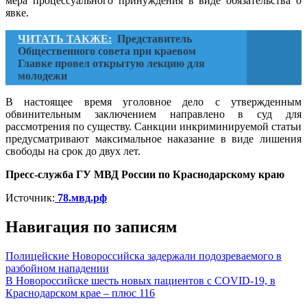
мера процессуального принуждения в виде обязательства о
явке.
ЧИТАТЬ ТАКЖЕ:
Представитель
Общественного совета при краевом
Главке провел открытую лекцию для
молодежи
В настоящее время уголовное дело с утвержденным
обвинительным заключением направлено в суд для
рассмотрения по существу. Санкции инкриминируемой статьи
предусматривают максимальное наказание в виде лишения
свободы на срок до двух лет.
Пресс-служба ГУ МВД России по Краснодарскому краю
Источник:
78.мвд.рф
Навигация по записям
Полицейские Новороссийска задержали подозреваемого в
разбойном нападении
В Новороссийске шесть новых пациентов с COVID-19, в
Краснодарском крае – плюс 116