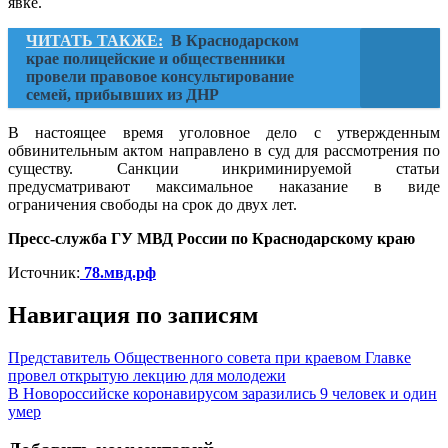
явке.
ЧИТАТЬ ТАКЖЕ:
В Краснодарском
крае полицейские и общественники
провели правовое консультирование
семей, прибывших из ДНР
В настоящее время уголовное дело с утвержденным
обвинительным актом направлено в суд для рассмотрения по
существу. Санкции инкриминируемой статьи
предусматривают максимальное наказание в виде
ограничения свободы на срок до двух лет.
Пресс-служба ГУ МВД России по Краснодарскому краю
Источник:
78.мвд.рф
Навигация по записям
Представитель Общественного совета при краевом Главке
провел открытую лекцию для молодежи
В Новороссийске коронавирусом заразились 9 человек и один
умер