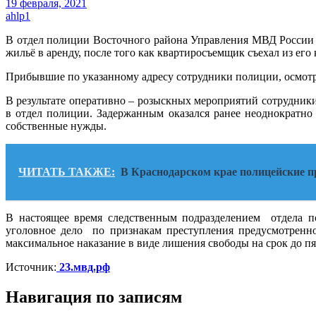
19 февраля, 2021
ahlp1
В отдел полиции Восточного района Управления МВД России п
жильё в аренду, после того как квартиросъемщик съехал из ег
Прибывшие по указанному адресу сотрудники полиции, осмотр
В результате оперативно – розыскных мероприятий сотрудник
в отдел полиции. Задержанным оказался ранее неоднократн
собственные нужды.
ЧИТАТЬ ТАКЖЕ:
В Краснодарском крае полицейские 
В настоящее время следственным подразделением отдела 
уголовное дело по признакам преступления предусмотренно
максимальное наказание в виде лишения свободы на срок до п
Источник:
23.мвд.рф
Навигация по записям