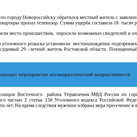
о городу Новороссийску обратился местный житель с заявлени
о квартиры пропал телевизор. Сумма ущерба составила 18 тысяч р
ели место происшествия, опросили возможных свидетелей и оч
и уголовного розыска установили местонахождение подозреваем
о судимый 29 –летний житель Ростовской области. Похищенный
проводят мероприятия антинаркотической направленности
полиции Восточного района Управления МВД России по горо
го частью 2 статьи 158 Уголовного кодекса Российской Фед
яти лет. На время следствия мужчине избрана мера пресечение в