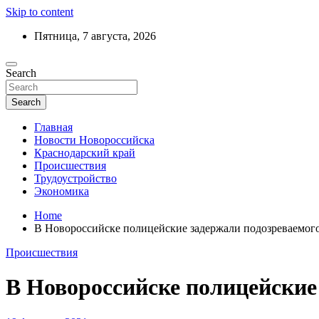
Skip to content
Пятница, 7 августа, 2026
Ежедневный дайджест событий региона
Search
Актуальные новости Новороссийска и 
Search
Главная
Новости Новороссийска
Краснодарский край
Происшествия
Трудоустройство
Экономика
Home
В Новороссийске полицейские задержали подозреваемого
Происшествия
В Новороссийске полицейские