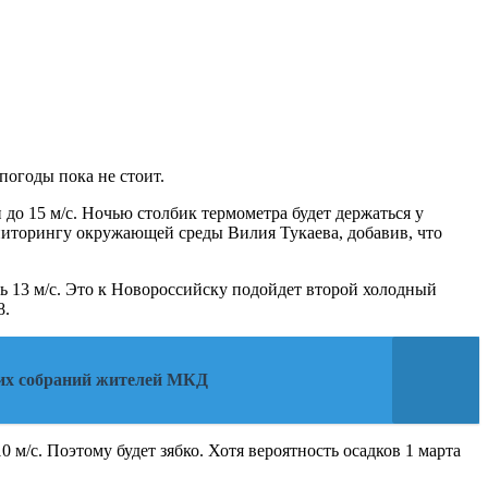
огоды пока не стоит.
до 15 м/с. Ночью столбик термометра будет держаться у
ониторингу окружающей среды Вилия Тукаева, добавив, что
ть 13 м/с. Это к Новороссийску подойдет второй холодный
8.
щих собраний жителей МКД
 м/с. Поэтому будет зябко. Хотя вероятность осадков 1 марта