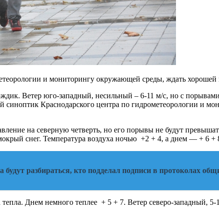
етеорологии и мониторингу окружающей среды, ждать хорошей п
дик. Ветер юго-западный, несильный – 6-11 м/с, но с порывами 
рный синоптик Краснодарского центра по гидрометеорологии и м
равление на северную четверть, но его порывы не будут превыша
окрый снег. Температура воздуха ночью +2 + 4, а днем — + 6 + 
 будут разбираться, кто подделал подписи в протоколах об
епла. Днем немного теплее + 5 + 7. Ветер северо-западный, 5-10