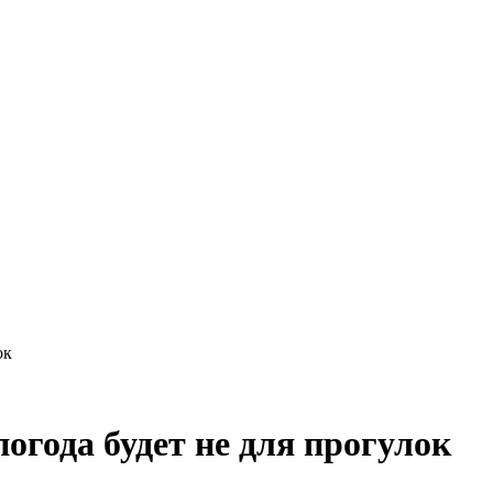
Краснодарского края
ок
огода будет не для прогулок