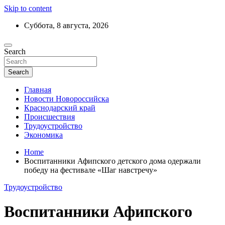
Skip to content
Суббота, 8 августа, 2026
Ежедневный дайджест событий региона
Search
Актуальные новости Новороссийска и
Краснодарского края
Search
Главная
Новости Новороссийска
Краснодарский край
Происшествия
Трудоустройство
Экономика
Home
Воспитанники Афипского детского дома одержали
победу на фестивале «Шаг навстречу»
Трудоустройство
Воспитанники Афипского