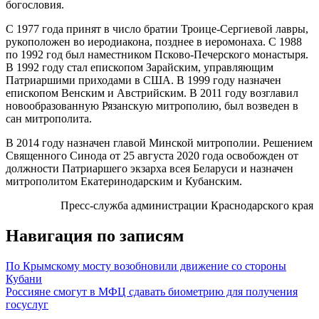
богословия.
С 1977 года принят в число братии Троице-Сергиевой лавры,
рукоположен во иеродиакона, позднее в иеромонаха. С 1988
по 1992 год был наместником Псково-Печерского монастыря.
В 1992 году стал епископом Зарайским, управляющим
Патриаршими приходами в США. В 1999 году назначен
епископом Венским и Австрийским. В 2011 году возглавил
новообразованную Рязанскую митрополию, был возведен в
сан митрополита.
В 2014 году назначен главой Минской митрополии. Решением
Священного Синода от 25 августа 2020 года освобожден от
должности Патриаршего экзарха всея Беларуси и назначен
митрополитом Екатеринодарским и Кубанским.
Пресс-служба администрации Краснодарского края
Навигация по записям
По Крымскому мосту возобновили движение со стороны
Кубани
Россияне смогут в МФЦ сдавать биометрию для получения
госуслуг