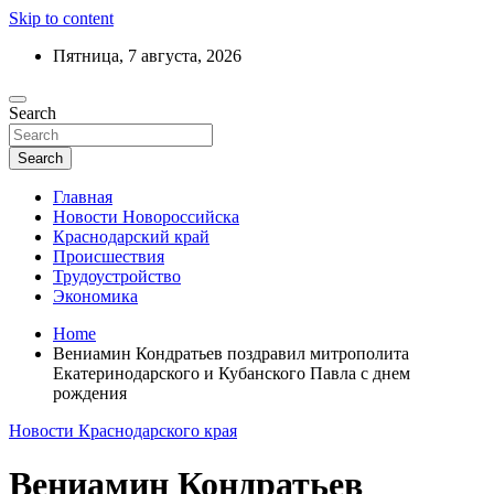
Skip to content
Пятница, 7 августа, 2026
Ежедневный дайджест событий региона
Search
Актуальные новости Новороссийска и
Краснодарского края
Search
Главная
Новости Новороссийска
Краснодарский край
Происшествия
Трудоустройство
Экономика
Home
Вениамин Кондратьев поздравил митрополита
Екатеринодарского и Кубанского Павла с днем
рождения
Новости Краснодарского края
Вениамин Кондратьев